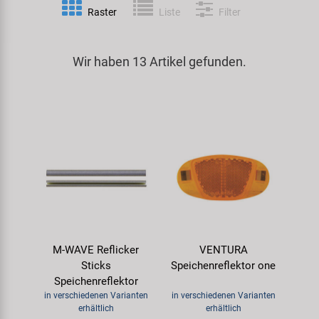
Raster
Liste
Filter
Spezialwerkzeug
Pedale
Klingeln
Kenda
Universalwerkzeug und Kleinteile
Wir haben 13 Artikel gefunden.
Rahmen
Pumpen
KMC
Werkzeugkoffer
Reifen
Rollentrainer
KUJO
Sattelstützen
Schlösser
Litemove
Schaltung
Schutzbleche & Rahmenschutz
M-Wave
Schläuche
Spiegel
MOCA
M-WAVE Reflicker
VENTURA
Steuersätze
Taschen & Körbe
Moon
Sticks
Speichenreflektor one
Speichenreflektor
Sättel
Transport & Abstellen
Novatec
in verschiedenen Varianten
in verschiedenen Varianten
erhältlich
erhältlich