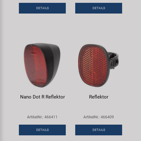
Samox
DETAILS
DETAILS
Smart
SRAM/RockShox
Super B
Trail-Gator
Velo
Nano Dot R Reflektor
Reflektor
Markenübersicht
ArtikelNr.: 466411
ArtikelNr.: 466409
DETAILS
DETAILS