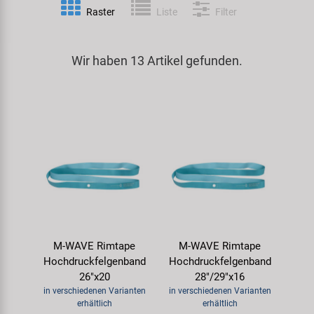
Raster
Liste
Filter
Spezialwerkzeug
Pedale
Klingeln
Kenda
Universalwerkzeug und Kleinteile
Wir haben 13 Artikel gefunden.
Rahmen
Pumpen
KMC
Werkzeugkoffer
Reifen
Rollentrainer
KUJO
Sattelstützen
Schlösser
Litemove
Schaltung
Schutzbleche & Rahmenschutz
M-Wave
Schläuche
Spiegel
MOCA
M-WAVE Rimtape
M-WAVE Rimtape
Steuersätze
Taschen & Körbe
Moon
Hochdruckfelgenband
Hochdruckfelgenband
26"x20
28"/29"x16
Sättel
Transport & Abstellen
Novatec
in verschiedenen Varianten
in verschiedenen Varianten
erhältlich
erhältlich