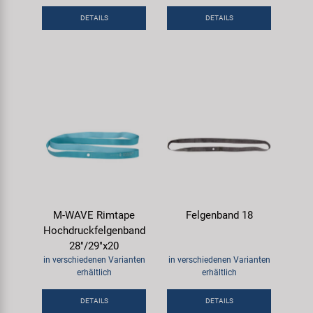
Samox
DETAILS
DETAILS
Smart
SRAM/RockShox
Super B
Trail-Gator
Velo
M-WAVE Rimtape
Felgenband 18
Hochdruckfelgenband
Markenübersicht
28"/29"x20
in verschiedenen Varianten
in verschiedenen Varianten
erhältlich
erhältlich
DETAILS
DETAILS