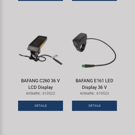
Samox
Smart
SRAM/RockShox
Super B
Trail-Gator
BAFANG C260 36 V
BAFANG E161 LED
Velo
LCD Display
Display 36 V
ArtikelNr.: 610522
ArtikelNr.: 610523
Markenübersicht
DETAILS
DETAILS