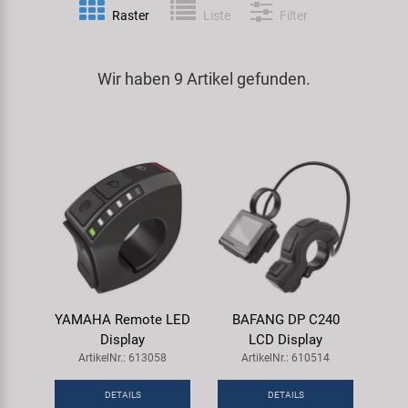
Raster
Liste
Filter
Spezialwerkzeug
Pedale
Klingeln
Kenda
Universalwerkzeug und Kleinteile
Wir haben 9 Artikel gefunden.
Rahmen
Pumpen
KMC
Werkzeugkoffer
Reifen
Rollentrainer
KUJO
Sattelstützen
Schlösser
Litemove
Schaltung
Schutzbleche & Rahmenschutz
M-Wave
Schläuche
Spiegel
MOCA
YAMAHA Remote LED
BAFANG DP C240
Steuersätze
Taschen & Körbe
Moon
Display
LCD Display
ArtikelNr.: 613058
ArtikelNr.: 610514
Sättel
Transport & Abstellen
Novatec
DETAILS
DETAILS