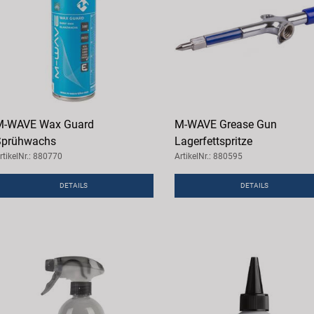
M-WAVE Wax Guard
M-WAVE Grease Gun
Sprühwachs
Lagerfettspritze
rtikelNr.: 880770
ArtikelNr.: 880595
DETAILS
DETAILS