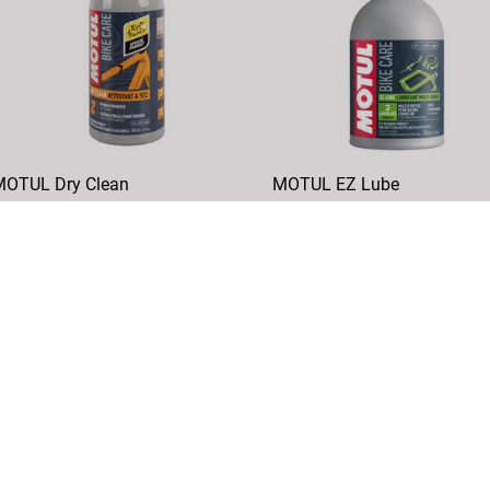
OTUL Dry Clean
MOTUL EZ Lube
ahrradreiniger
Multifunktionsöl
rtikelNr.: 881301
ArtikelNr.: 881302
DETAILS
DETAILS