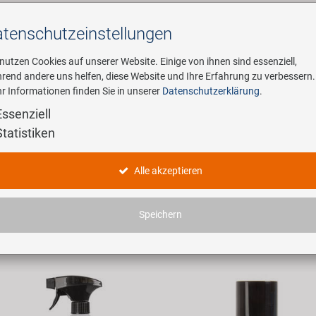
tenschutz­einstellungen
Suchen
 nutzen Cookies auf unserer Website. Einige von ihnen sind essenziell,
rend andere uns helfen, diese Website und Ihre Erfahrung zu verbessern.
r Informationen finden Sie in unserer
Datenschutzerklärung
.
ehmen
E-Mobility
Service
Essenziell
Statistiken
tel
rradpflege-/Reparaturmittel
Alle akzeptieren
haben 14 Artikel gefunden.
Speichern