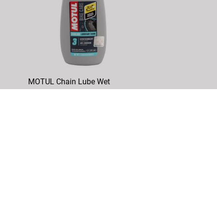
MOTUL Chain Lube Wet
Kettenöl
ArtikelNr.: 881305
DETAILS