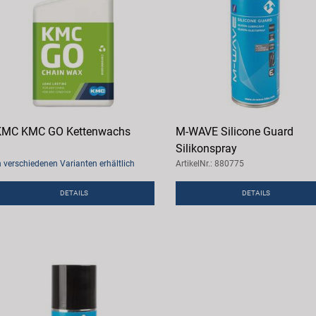
KMC KMC GO Kettenwachs
M-WAVE Silicone Guard
Silikonspray
n verschiedenen Varianten erhältlich
ArtikelNr.: 880775
DETAILS
DETAILS