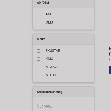
AM/OEM
AM
OEM
Marke
M
EXUSTAR
F
KMC
i
M-WAVE
MOTUL
Artikelbezeichnung