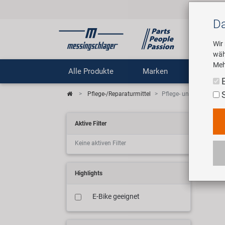
Da
Wir
wäh
Meh
Alle Produkte
Marken
Untern
Pflege-/Reparaturmittel
Pflege- und Schmiermit
Fah
Aktive Filter
Keine aktiven Filter
Wir 
Highlights
E-Bike geeignet