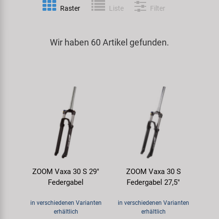
Raster
Liste
Filter
Spezialwerkzeug
Pedale
Klingeln
Kenda
Universalwerkzeug und Kleinteile
Wir haben 60 Artikel gefunden.
Rahmen
Pumpen
KMC
Werkzeugkoffer
Reifen
Rollentrainer
KUJO
Sattelstützen
Schlösser
Litemove
Schaltung
Schutzbleche & Rahmenschutz
M-Wave
Schläuche
Spiegel
MOCA
ZOOM Vaxa 30 S 29"
ZOOM Vaxa 30 S
Steuersätze
Taschen & Körbe
Moon
Federgabel
Federgabel 27,5"
Sättel
Transport & Abstellen
Novatec
in verschiedenen Varianten
in verschiedenen Varianten
erhältlich
erhältlich