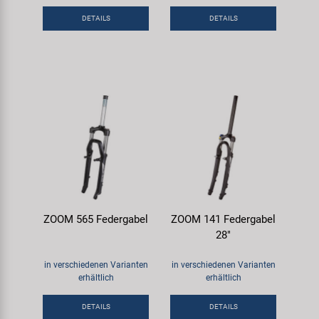
Samox
DETAILS
DETAILS
Smart
SRAM/RockShox
Super B
Trail-Gator
Velo
ZOOM 565 Federgabel
ZOOM 141 Federgabel
28"
Markenübersicht
in verschiedenen Varianten
in verschiedenen Varianten
erhältlich
erhältlich
DETAILS
DETAILS