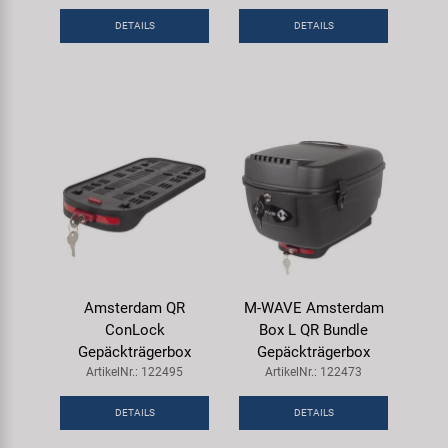
Samox
DETAILS
DETAILS
Smart
SRAM/RockShox
Super B
Trail-Gator
Velo
Amsterdam QR
M-WAVE Amsterdam
ConLock
Box L QR Bundle
Markenübersicht
Gepäckträgerbox
Gepäckträgerbox
ArtikelNr.: 122495
ArtikelNr.: 122473
DETAILS
DETAILS