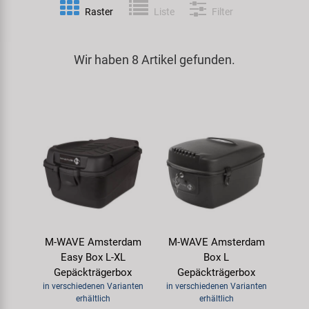
Raster
Liste
Filter
Spezialwerkzeug
Pedale
Klingeln
Kenda
Universalwerkzeug und Kleinteile
Wir haben 8 Artikel gefunden.
Rahmen
Pumpen
KMC
Werkzeugkoffer
Reifen
Rollentrainer
KUJO
Sattelstützen
Schlösser
Litemove
Schaltung
Schutzbleche & Rahmenschutz
M-Wave
Schläuche
Spiegel
MOCA
M-WAVE Amsterdam
M-WAVE Amsterdam
Steuersätze
Taschen & Körbe
Moon
Easy Box L-XL
Box L
Gepäckträgerbox
Gepäckträgerbox
Sättel
Transport & Abstellen
Novatec
in verschiedenen Varianten
in verschiedenen Varianten
erhältlich
erhältlich