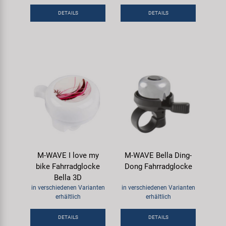
Samox
DETAILS
DETAILS
Smart
SRAM/RockShox
Super B
Trail-Gator
Velo
M-WAVE I love my
M-WAVE Bella Ding-
bike Fahrradglocke
Dong Fahrradglocke
Markenübersicht
Bella 3D
in verschiedenen Varianten
in verschiedenen Varianten
erhältlich
erhältlich
DETAILS
DETAILS