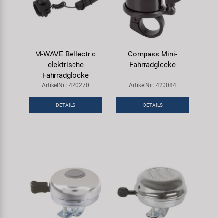
M-WAVE Bellectric
Compass Mini-
elektrische
Fahrradglocke
Fahrradglocke
ArtikelNr.: 420270
ArtikelNr.: 420084
DETAILS
DETAILS