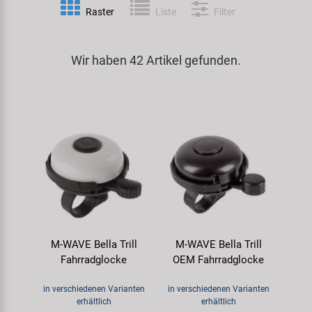
Raster
Liste
Filter
Spezialwerkzeug
Pedale
Klingeln
Kenda
Universalwerkzeug und Kleinteile
Wir haben 42 Artikel gefunden.
Rahmen
Pumpen
KMC
Werkzeugkoffer
Reifen
Rollentrainer
KUJO
Sattelstützen
Schlösser
Litemove
Schaltung
Schutzbleche & Rahmenschutz
M-Wave
Schläuche
Spiegel
MOCA
M-WAVE Bella Trill
M-WAVE Bella Trill
Steuersätze
Taschen & Körbe
Moon
Fahrradglocke
OEM Fahrradglocke
Sättel
Transport & Abstellen
Novatec
in verschiedenen Varianten
in verschiedenen Varianten
erhältlich
erhältlich