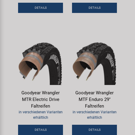
Samox
DETAILS
DETAILS
Smart
SRAM/RockShox
Super B
Trail-Gator
Velo
Goodyear Wrangler
Goodyear Wrangler
MTR Electric Drive
MTF Enduro 29"
Markenübersicht
Faltreifen
Faltreifen
in verschiedenen Varianten
in verschiedenen Varianten
erhältlich
erhältlich
DETAILS
DETAILS