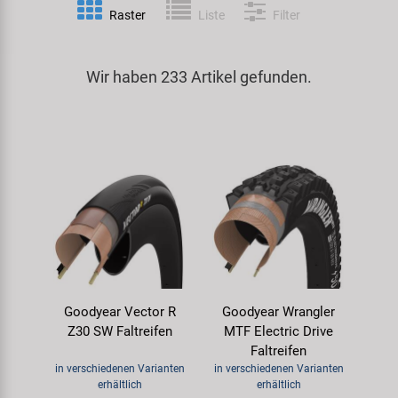
Raster
Liste
Filter
Spezialwerkzeug
Pedale
Klingeln
Kenda
Universalwerkzeug und Kleinteile
Wir haben 233 Artikel gefunden.
Rahmen
Pumpen
KMC
Werkzeugkoffer
Reifen
Rollentrainer
KUJO
Sattelstützen
Schlösser
Litemove
Schaltung
Schutzbleche & Rahmenschutz
M-Wave
Schläuche
Spiegel
MOCA
Goodyear Vector R
Goodyear Wrangler
Steuersätze
Taschen & Körbe
Moon
Z30 SW Faltreifen
MTF Electric Drive
Faltreifen
Sättel
Transport & Abstellen
Novatec
in verschiedenen Varianten
in verschiedenen Varianten
erhältlich
erhältlich