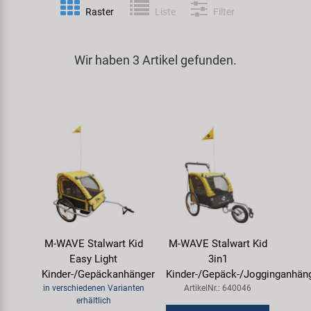
Raster
Liste
Filter
Spezialwerkzeug
Pedale
Klingeln
Kenda
Universalwerkzeug und Kleinteile
Wir haben 3 Artikel gefunden.
Rahmen
Pumpen
KMC
Werkzeugkoffer
Reifen
Rollentrainer
KUJO
Sattelstützen
Schlösser
Litemove
Schaltung
Schutzbleche & Rahmenschutz
M-Wave
Schläuche
Spiegel
MOCA
M-WAVE Stalwart Kid
M-WAVE Stalwart Kid
Steuersätze
Taschen & Körbe
Moon
Easy Light
3in1
Kinder-/Gepäckanhänger
Kinder-/Gepäck-/Jogginganhän
Sättel
Transport & Abstellen
Novatec
in verschiedenen Varianten
ArtikelNr.: 640046
erhältlich