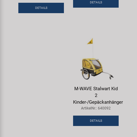
DETAILS
Samox
DETAILS
Smart
SRAM/RockShox
Super B
Trail-Gator
Velo
M-WAVE Stalwart Kid
2
Kinder-/Gepäckanhänger
Markenübersicht
ArtikelNr.: 640092
DETAILS