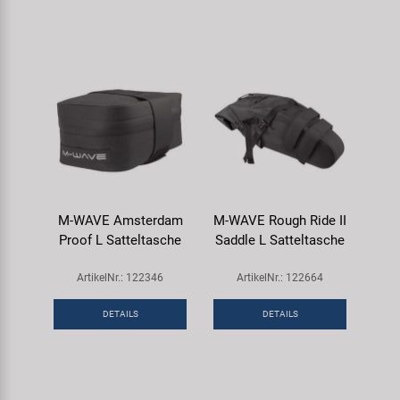
M-WAVE Amsterdam
M-WAVE Rough Ride II
Proof L Satteltasche
Saddle L Satteltasche
ArtikelNr.: 122346
ArtikelNr.: 122664
DETAILS
DETAILS