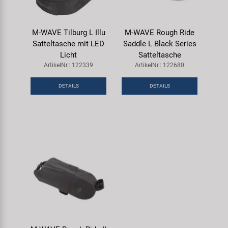
M-WAVE Tilburg L Illu
M-WAVE Rough Ride
Satteltasche mit LED
Saddle L Black Series
Licht
Satteltasche
ArtikelNr.: 122339
ArtikelNr.: 122680
DETAILS
DETAILS