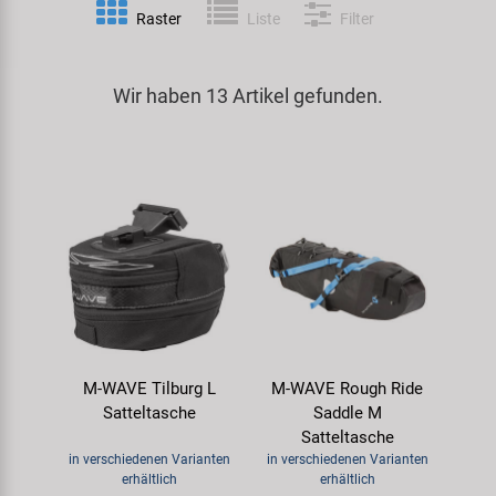
Raster
Liste
Filter
Spezialwerkzeug
Pedale
Klingeln
Kenda
Universalwerkzeug und Kleinteile
Wir haben 13 Artikel gefunden.
Rahmen
Pumpen
KMC
Werkzeugkoffer
Reifen
Rollentrainer
KUJO
Sattelstützen
Schlösser
Litemove
Schaltung
Schutzbleche & Rahmenschutz
M-Wave
Schläuche
Spiegel
MOCA
M-WAVE Tilburg L
M-WAVE Rough Ride
Steuersätze
Taschen & Körbe
Moon
Satteltasche
Saddle M
Satteltasche
Sättel
Transport & Abstellen
Novatec
in verschiedenen Varianten
in verschiedenen Varianten
erhältlich
erhältlich