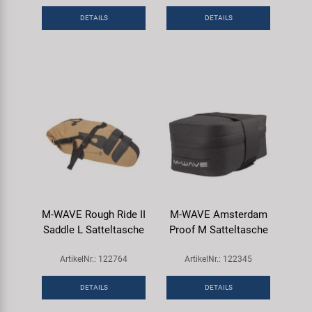
Samox
DETAILS
DETAILS
Smart
SRAM/RockShox
Super B
Trail-Gator
Velo
M-WAVE Rough Ride II
M-WAVE Amsterdam
Saddle L Satteltasche
Proof M Satteltasche
Markenübersicht
ArtikelNr.: 122764
ArtikelNr.: 122345
DETAILS
DETAILS