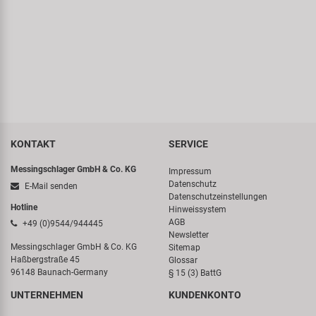
Samox
Smart
SRAM/RockShox
Super B
KONTAKT
SERVICE
Trail-Gator
Messingschlager GmbH & Co. KG
Impressum
Datenschutz
E-Mail senden
Velo
Datenschutzeinstellungen
Hotline
Hinweissystem
AGB
+49 (0)9544/944445
Markenübersicht
Newsletter
Messingschlager GmbH & Co. KG
Sitemap
Haßbergstraße 45
Glossar
96148 Baunach-Germany
§ 15 (3) BattG
UNTERNEHMEN
KUNDENKONTO