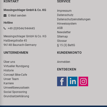
KONTAKT
SERVICE
Messingschlager GmbH & Co. KG
Impressum
Datenschutz
E-Mail senden
Datenschutzeinstellungen
Hotline
Hinweissystem
AGB
+49 (0)9544/944445
Newsletter
Messingschlager GmbH & Co. KG
Sitemap
Haßbergstraße 45
Glossar
96148 Baunach-Germany
§ 15 (3) BattG
UNTERNEHMEN
KUNDENKONTO
Über uns
Anmelden
Virtueller Rundgang
ENTDECKEN
Historie
Concept Bike-Cafe
Unser Team
Karriere
Umweltbewusstsein
Social Sponsoring
Grundsatzerklärung