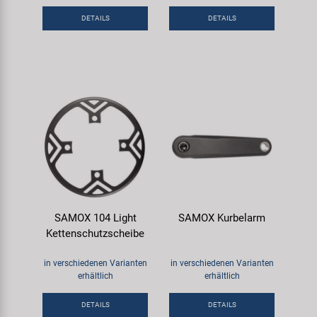
Samox
DETAILS
DETAILS
Smart
SRAM/RockShox
Super B
Trail-Gator
Velo
SAMOX 104 Light
SAMOX Kurbelarm
Kettenschutzscheibe
Markenübersicht
in verschiedenen Varianten
in verschiedenen Varianten
erhältlich
erhältlich
DETAILS
DETAILS