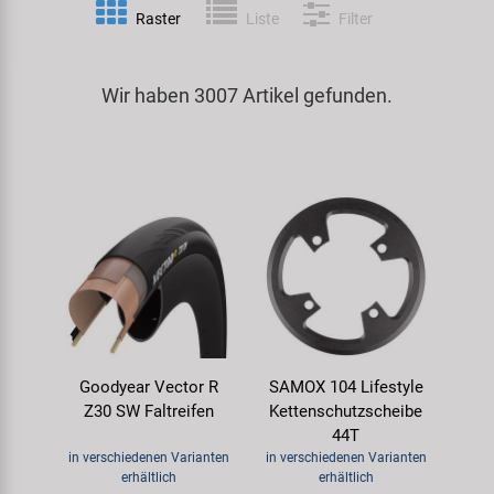
Raster
Liste
Filter
Spezialwerkzeug
Pedale
Klingeln
Kenda
Universalwerkzeug und Kleinteile
Wir haben 3007 Artikel gefunden.
Rahmen
Pumpen
KMC
Werkzeugkoffer
Reifen
Rollentrainer
KUJO
Sattelstützen
Schlösser
Litemove
Schaltung
Schutzbleche & Rahmenschutz
M-Wave
Schläuche
Spiegel
MOCA
Goodyear Vector R
SAMOX 104 Lifestyle
Steuersätze
Taschen & Körbe
Moon
Z30 SW Faltreifen
Kettenschutzscheibe
44T
Sättel
Transport & Abstellen
Novatec
in verschiedenen Varianten
in verschiedenen Varianten
erhältlich
erhältlich