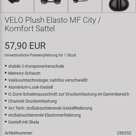
Samox
VELO Plush Elasto MF City /
Smart
Komfort Sattel
SRAM/RockShox
57,90 EUR
Super B
Unverbindliche Preisempfehlung für 1 Stück
stabile 2-Komponentenschale
Trail-Gator
Memory-Schaum
Vakkuumtechnologie: nahtlos verschweißt
Velo
Aluminium-Look-Gestell
O-Zone Schalenausschnitt zur Druckentlastung im Dammbereich
Channel: Druckentlastung
Markenübersicht
Arc Tech: stoßabsorbierende Gestellfederung
stoßabsorbierende Elastomerfederung
Gestell mit Skala
Artikelnummer:
250352