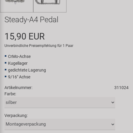
Samox
Steady-A4 Pedal
Smart
15,90 EUR
SRAM/RockShox
Unverbindliche Preisempfehlung für 1 Paar
Super B
CrMo-Achse
Kugellager
Trail-Gator
gedichtete Lagerung
9/16" Achse
Velo
Artikelnummer:
311024
Farbe:
Markenübersicht
Verpackung: