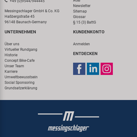
AGB
+49 (0)9544/944445
Newsletter
Messingschlager GmbH & Co. KG
Sitemap
Haßbergstraße 45
Glossar
96148 Baunach-Germany
§ 15 (3) BattG
UNTERNEHMEN
KUNDENKONTO
Über uns
Anmelden
Virtueller Rundgang
ENTDECKEN
Historie
Concept Bike-Cafe
Unser Team
Karriere
Umweltbewusstsein
Social Sponsoring
Grundsatzerklärung