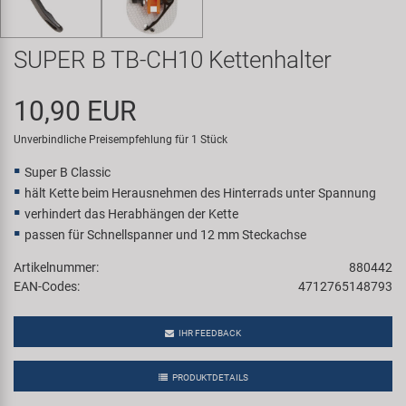
Samox
SUPER B TB-CH10 Kettenhalter
Smart
10,90 EUR
SRAM/RockShox
Unverbindliche Preisempfehlung für 1 Stück
Super B
Super B Classic
hält Kette beim Herausnehmen des Hinterrads unter Spannung
Trail-Gator
verhindert das Herabhängen der Kette
passen für Schnellspanner und 12 mm Steckachse
Velo
Artikelnummer:
880442
EAN-Codes:
4712765148793
Markenübersicht
IHR FEEDBACK
PRODUKTDETAILS