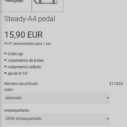
Transporte y Aparcamiento
Super B
Steady-A4 pedal
Trail-Gator
15,90 EUR
Velo
P.V.P. recomendado para 1 par
Todas las marcas
CrMo eje
rodamiento de bolas
rodamiento sellado
eje de 9/16"
Número de artículo:
311024
color:
empaquetado: