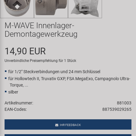
Samox
Smart
M-WAVE Innenlager-
Demontagewerkzeug
SRAM/RockShox
14,90 EUR
Super B
Unverbindliche Preisempfehlung für 1 Stück
Trail-Gator
für 1/2" Steckverbindungen und 24 mm Schlüssel
für Hollowtech II, Truvativ GXP, FSA MegaExo, Campagnolo Ultra-
Torque, ...
Velo
silber
Markenübersicht
Artikelnummer:
881003
EAN-Codes:
887539029265
IHR FEEDBACK