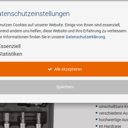
tenschutz­einstellungen
Suchen
 nutzen Cookies auf unserer Website. Einige von ihnen sind essenziell,
rend andere uns helfen, diese Website und Ihre Erfahrung zu verbessern.
r Informationen finden Sie in unserer
Datenschutzerklärung
.
ehmen
E-Mobility
Service
Essenziell
Statistiken
sel
MIGHTY D
Alle akzeptieren
83,90 E
Speichern
Unverbindliche Preis
umschaltbare Kn
verschiedene Au
hochwertige Au
im Hardcase