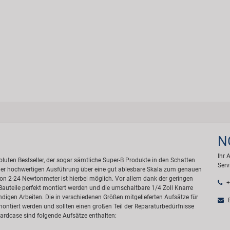
N
Ihr 
oluten Bestseller, der sogar sämtliche Super-B Produkte in den Schatten
Serv
iner hochwertigen Ausführung über eine gut ablesbare Skala zum genauen
von 2-24 Newtonmeter ist hierbei möglich. Vor allem dank der geringen
+
uteile perfekt montiert werden und die umschaltbare 1/4 Zoll Knarre
ndigen Arbeiten. Die in verschiedenen Größen mitgelieferten Aufsätze für
E
ntiert werden und sollten einen großen Teil der Reparaturbedürfnisse
rdcase sind folgende Aufsätze enthalten: