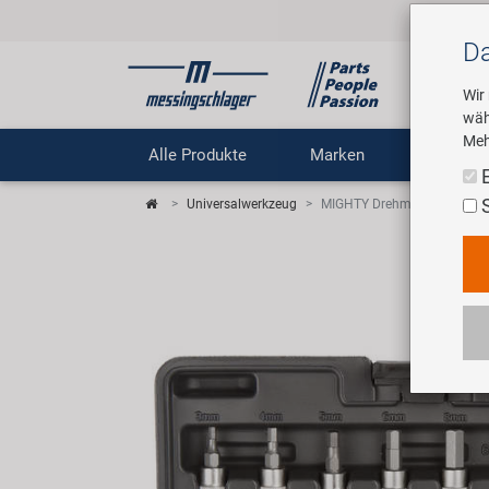
Da
Wir
wäh
Meh
Alle Produkte
Marken
Untern
Universalwerkzeug
MIGHTY Drehmomentschlüs