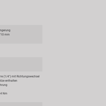
ängerung
8/10 mm
re (1/4") mit Richtungswechsel
tze enthalten
ührung
 24 Nm