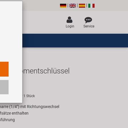
Login
Service
rehmomentschlüssel
UR
empfehlung für 1 Stück
arre (1/4") mit Richtungswechsel
fsätze enthalten
sführung