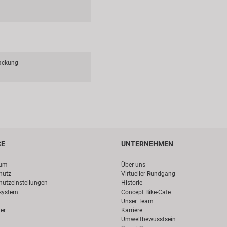
ackung
CE
UNTERNEHMEN
sum
Über uns
hutz
Virtueller Rundgang
hutzeinstellungen
Historie
system
Concept Bike-Cafe
Unser Team
er
Karriere
Umweltbewusstsein