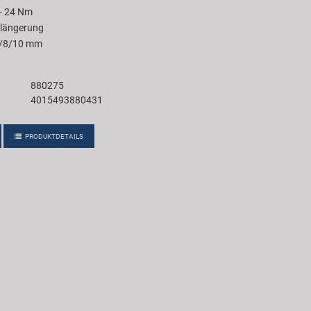
 - 24 Nm
rlängerung
6/8/10 mm
880275
4015493880431
PRODUKTDETAILS