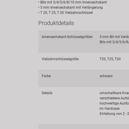
• Bits mit 3/4/5/6/8/10 mm Innensechskant
• 5 mm Innensechskant mit Verlängerung
• T 20, T 25, T 30 Vielzahnschlüssel
Produktdetails
Innensechskant-Schlüsselgrößen
5 mm Bit mit Verl
Bits mit 3/4/5/6/
Vielzahnschlüsselgröße
T20, T25, T30
Farbe
schwarz
Details
umschaltbare Knar
verschiedene Aufsä
hochwertige Ausf
im Hardcase
Einteilung von 2 -