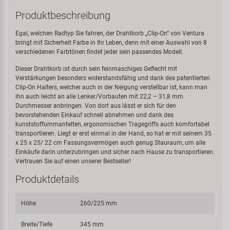
Produktbeschreibung
Egal, welchen Radtyp Sie fahren, der Drahtkorb „Clip-On“ von Ventura
bringt mit Sicherheit Farbe in Ihr Leben, denn mit einer Auswahl von 8
verschiedenen Farbtönen findet jeder sein passendes Modell.
Dieser Drahtkorb ist durch sein feinmaschiges Geflecht mit
Verstärkungen besonders widerstandsfähig und dank des patentierten
Clip-On Halters, welcher auch in der Neigung verstellbar ist, kann man
ihn auch leicht an alle Lenker/Vorbauten mit 22,2 – 31,8 mm
Durchmesser anbringen. Von dort aus lässt er sich für den
bevorstehenden Einkauf schnell abnehmen und dank des
kunststoffummantelten, ergonomischen Tragegriffs auch komfortabel
transportieren. Liegt er erst einmal in der Hand, so hat er mit seinem 35
x 25 x 25/ 22 cm Fassungsvermögen auch genug Stauraum, um alle
Einkäufe darin unterzubringen und sicher nach Hause zu transportieren.
Vertrauen Sie auf einen unserer Bestseller!
Produktdetails
Höhe
260/225 mm
Breite/Tiefe
345 mm