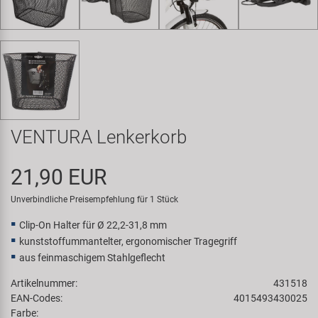
Samox
Smart
SRAM/RockShox
Super B
VENTURA Lenkerkorb
Trail-Gator
21,90 EUR
Velo
Unverbindliche Preisempfehlung für 1 Stück
Clip-On Halter für Ø 22,2-31,8 mm
Markenübersicht
kunststoffummantelter, ergonomischer Tragegriff
aus feinmaschigem Stahlgeflecht
Artikelnummer:
431518
EAN-Codes:
4015493430025
Farbe: