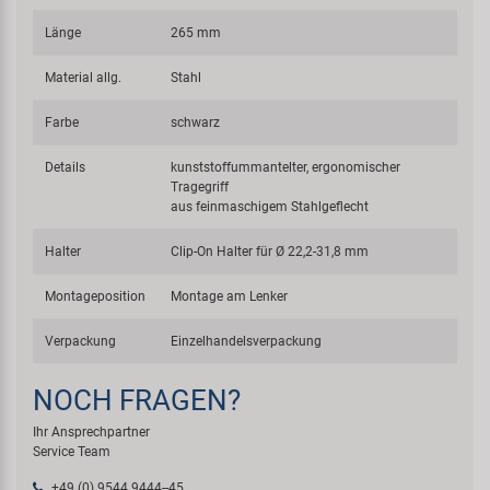
Länge
265 mm
Material allg.
Stahl
Farbe
schwarz
Details
kunststoffummantelter, ergonomischer
Tragegriff
aus feinmaschigem Stahlgeflecht
Halter
Clip-On Halter für Ø 22,2-31,8 mm
Montageposition
Montage am Lenker
Verpackung
Einzelhandelsverpackung
NOCH FRAGEN?
Ihr Ansprechpartner
Service Team
+49 (0) 9544 9444--45