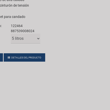
cinturón de tensión
get para candado
o:
122464
887539008024
DETALLES DEL PRODUCTO