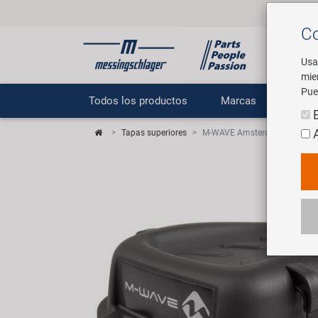
Co
Usa
mie
Pue
Todos los productos
Marcas
E
Tapas superiores
M-WAVE Amsterdam Easy Box 