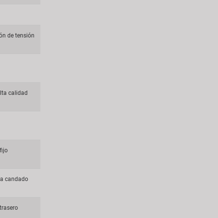
ón de tensión
lta calidad
ijo
ara candado
trasero