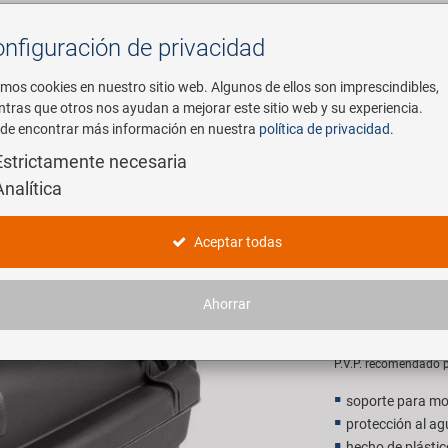
nfiguración de privacidad
Buscar
mos cookies en nuestro sitio web. Algunos de ellos son imprescindibles,
ntras que otros nos ayudan a mejorar este sitio web y su experiencia.
de encontrar más información en nuestra
política de privacidad
.
mpresa
E-Mobility
Servicio
Estrictamente necesaria
Analítica
S-M portador superior
M-WAVE A
Aceptar todas
portador 
Ahorrar
24,90 E
P.V.P. recomendado p
soporte para mon
protección al a
hecho de plástic