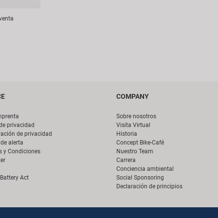
venta
CE
COMPANY
mprenta
Sobre nosotros
 de privacidad
Visita Virtual
ación de privacidad
Historia
de alerta
Concept Bike-Café
s y Condiciones
Nuestro Team
er
Carrera
Conciencia ambiental
Battery Act
Social Sponsoring
Declaración de principios