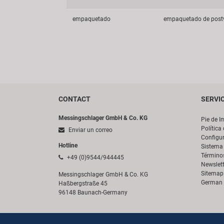
empaquetado
empaquetado de post
CONTACT
SERVI
Messingschlager GmbH & Co. KG
Pie de I
Política
Enviar un correo
Configur
Hotline
Sistema 
Término
+49 (0)9544/944445
Newslett
Sitemap
Messingschlager GmbH & Co. KG
German 
Haßbergstraße 45
96148 Baunach-Germany