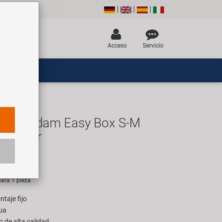
Acceso
Servicio
msterdam Easy Box S-M
superior
UR
ara 1 pieza
taje fijo
gua
o de alta calidad