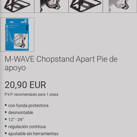
Transporte y Aparcamiento
Super B
Trail-Gator
Velo
Todas las marcas
M-WAVE Chopstand Apart Pie de
apoyo
20,90 EUR
P.V.P. recomendado para 1 pieza
con funda protectora
desmontable
12" - 29"
regulación continua
ajustable sin herramientas