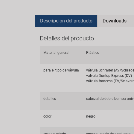
Descripción del producto
Downloads
Detalles del producto
Material general
Plástico
para el tipo de válvula
válvula Schrader (AV/Schrad
válvula Dunlop Express (DV)
válvula francesa (FV/Sclaver
detalles
cabezal de doble bomba unive
color
negro