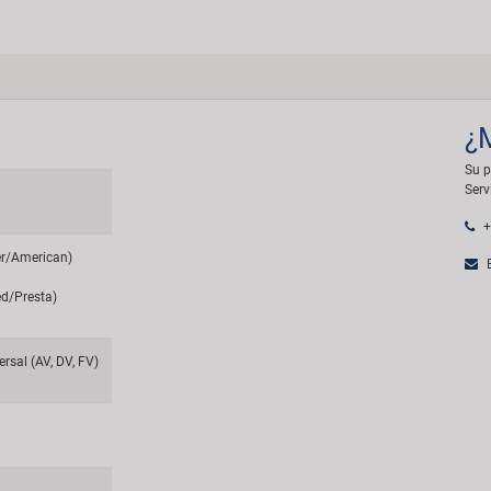
¿
Su p
Serv
+
er/American)
E
ed/Presta)
rsal (AV, DV, FV)