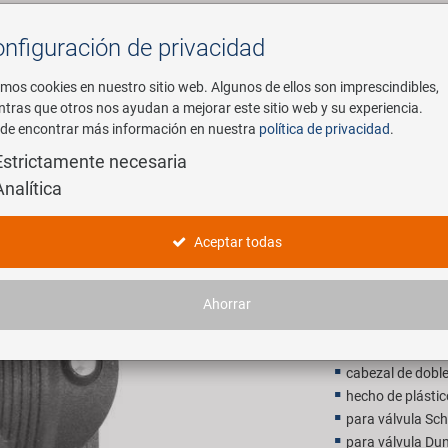
nfiguración de privacidad
Buscar
mos cookies en nuestro sitio web. Algunos de ellos son imprescindibles,
ntras que otros nos ayudan a mejorar este sitio web y su experiencia.
de encontrar más información en nuestra
política de privacidad
.
mpresa
E-Mobility
Servicio
Estrictamente necesaria
Analítica
eo
BETO Alt
Aceptar todas
7,90 EU
Ahorrar
P.V.P. recomendado p
cabezal de doble
hecho de plástic
para válvula Sc
para válvula Du