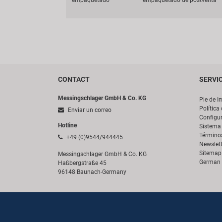
empaquetado
empaquetado de postventa
CONTACT
SERVI
Messingschlager GmbH & Co. KG
Pie de I
Política
Enviar un correo
Configur
Hotline
Sistema 
Término
+49 (0)9544/944445
Newslett
Sitemap
Messingschlager GmbH & Co. KG
German 
Haßbergstraße 45
96148 Baunach-Germany