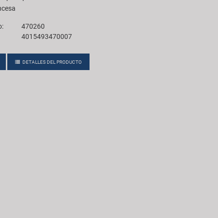
ancesa
o:
470260
4015493470007
DETALLES DEL PRODUCTO