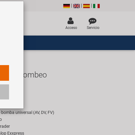
Acceso
Servicio
ura de bombeo
R
ara 1 pieza
 bomba universal (AV, DV, FV)
o
hrader
nlop Exxpress