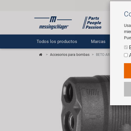
Co
Usa
mie
Pue
Todos los productos
Marcas
E
Accesorios para bombas
BETO Altura de bomb