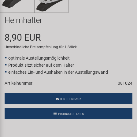
Samox
Helmhalter
Smart
8,90 EUR
SRAM/RockShox
Unverbindliche Preisempfehlung für 1 Stück
Super B
optimale Austellungsmöglichkeit
Produkt sitzt sicher auf dem Halter
Trail-Gator
einfaches Ein- und Aushaken in der Austellungswand
Artikelnummer:
081024
Velo
IHR FEEDBACK
Markenübersicht
PRODUKTDETAILS