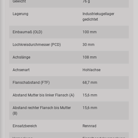
Gewicht
76 g
Lagerung
Industriekugellager
gedichtet
Einbaumaß (OLD)
100 mm
Lochkreisdurchmesser (PCD)
30 mm
Achslänge
108 mm
Achsenart
Hohlachse
Flanschabstand (FTF)
68,7 mm
Abstand Mutter bis linker Flansch (A)
15,6 mm
Abstand rechter Flansch bis Mutter
15,6 mm
(B)
Einsatzbereich
Rennrad