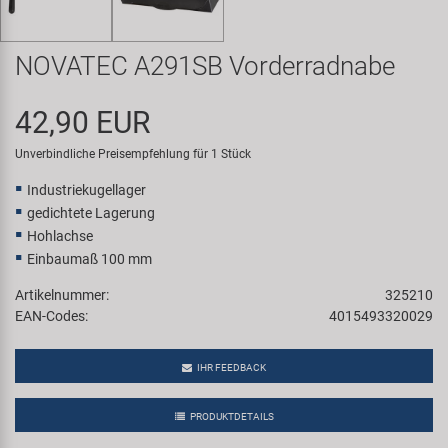
Samox
NOVATEC A291SB Vorderradnabe
Smart
42,90 EUR
SRAM/RockShox
Unverbindliche Preisempfehlung für 1 Stück
Super B
Industriekugellager
gedichtete Lagerung
Trail-Gator
Hohlachse
Einbaumaß 100 mm
Velo
Artikelnummer:
325210
EAN-Codes:
4015493320029
Markenübersicht
IHR FEEDBACK
PRODUKTDETAILS