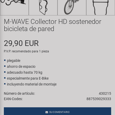
Transporte y Aparcamiento
Super B
Trail-Gator
M-WAVE Collector HD sostenedor
bicicleta de pared
Velo
29,90 EUR
Todas las marcas
P.V.P. recomendado para 1 pieza
plegable
ahorro de espacio
adecuado hasta 70 kg
especialmente para E-Bike
incluyendo material de montaje
Número de artículo:
430215
EAN-Codes:
887539029333
SU COMENTARIO