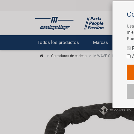
Co
Usa
mie
Pue
Todos los productos
Marcas
E
Cerraduras de cadena
M-WAVE C 10.11 bloqueo