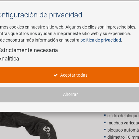
nfiguración de privacidad
Buscar
mos cookies en nuestro sitio web. Algunos de ellos son imprescindibles,
ntras que otros nos ayudan a mejorar este sitio web y su experiencia.
de encontrar más información en nuestra
política de privacidad
.
mpresa
E-Mobility
Servicio
Estrictamente necesaria
Analítica
 de cadena
M-WAVE C
Aceptar todas
24,90 E
Ahorrar
P.V.P. recomendado p
cilidro de bloqu
muchas variedade
bloqueo automá
diámetro 10 mm