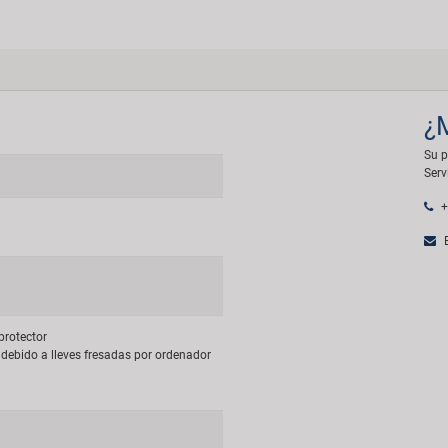
¿
Su p
Serv
+
E
protector
debido a lleves fresadas por ordenador