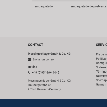
empaquetado
empaquetado de postventa
CONTACT
SERVI
Messingschlager GmbH & Co. KG
Pie de I
Política
Enviar un correo
Configur
Hotline
Sistema 
Término
+49 (0)9544/944445
Newslett
Sitemap
Messingschlager GmbH & Co. KG
German 
Haßbergstraße 45
96148 Baunach-Germany