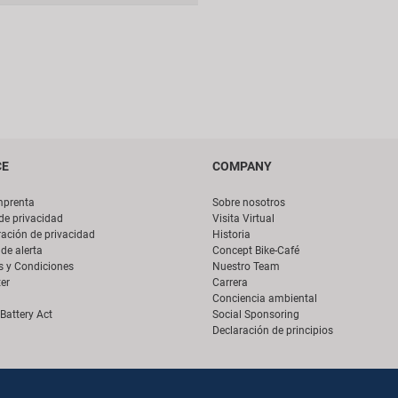
CE
COMPANY
mprenta
Sobre nosotros
 de privacidad
Visita Virtual
ación de privacidad
Historia
de alerta
Concept Bike-Café
s y Condiciones
Nuestro Team
er
Carrera
Conciencia ambiental
Battery Act
Social Sponsoring
Declaración de principios