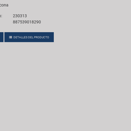
icona
o:
230313
887539018290
DETALLES DEL PRODUCTO