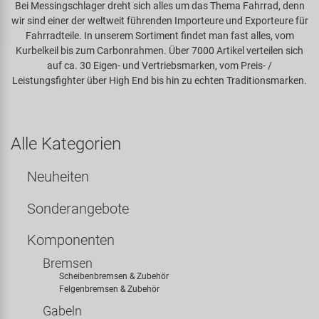
Bei Messingschlager dreht sich alles um das Thema Fahrrad, denn
wir sind einer der weltweit führenden Importeure und Exporteure für
Spezialwerkzeug
Pedale
Klingeln
Kenda
Fahrradteile. In unserem Sortiment findet man fast alles, vom
Kurbelkeil bis zum Carbonrahmen. Über 7000 Artikel verteilen sich
Universalwerkzeug und Kleinteile
auf ca. 30 Eigen- und Vertriebsmarken, vom Preis- /
Rahmen
Pumpen
KMC
Leistungsfighter über High End bis hin zu echten Traditionsmarken.
Werkzeugkoffer
Reifen
Rollentrainer
KUJO
Alle Kategorien
Sattelstützen
Schlösser
Litemove
Neuheiten
Schaltung
Schutzbleche & Rahmenschutz
M-Wave
Sonderangebote
Schläuche
Spiegel
MOCA
Komponenten
Steuersätze
Taschen & Körbe
Moon
Bremsen
Scheibenbremsen & Zubehör
Felgenbremsen & Zubehör
Sättel
Transport & Abstellen
Novatec
Gabeln