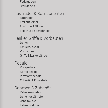
Federgabeln
Samox
Starrgabeln
Laufräder & Komponenten
Smart
Laufräder
Freilaufkörper
Speichen & Nippel
SRAM/RockShox
Felgen & Felgenbänder
Lenker, Griffe & Vorbauten
Super B
Lenker
Lenkerzubehör
Vorbauten
Trail-Gator
Griffe & Lenkerbänder
Pedale
Velo
Klickpedale
Kombipedale
Plattformpedale
Markenübersicht
Zubehör & Ersatzteile
Rahmen & Zubehör
Rahmenzubehör
Lenkungsdämpfer
Schaltaugen
Fahrradrahmen