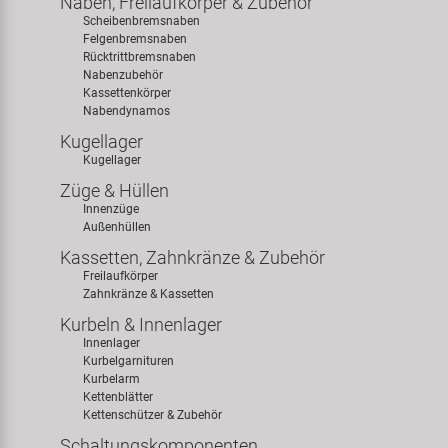
Naben, Freilaufkörper & Zubehör
Scheibenbremsnaben
Felgenbremsnaben
Rücktrittbremsnaben
Nabenzubehör
Kassettenkörper
Nabendynamos
Kugellager
Kugellager
Züge & Hüllen
Innenzüge
Außenhüllen
Kassetten, Zahnkränze & Zubehör
Freilaufkörper
Zahnkränze & Kassetten
Kurbeln & Innenlager
Innenlager
Kurbelgarnituren
Kurbelarm
Kettenblätter
Kettenschützer & Zubehör
Schaltungskomponenten