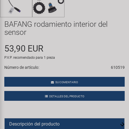
Transporte y Aparcamiento
Super B
Trail-Gator
BAFANG rodamiento interior del
sensor
Velo
53,90 EUR
Todas las marcas
P.V.P. recomendado para 1 pieza
Número de artículo:
610519
SU COMENTARIO
DETALLES DEL PRODUCTO
Descripción del producto