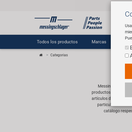
Co
Usa
mie
Pue
Todos los productos
Marcas
E
Categorias
Messingschlager ti
productos diferentes, 
artículos de las aprox
particularmente in
catálogo respec