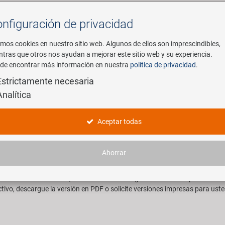
nfiguración de privacidad
Buscar
mos cookies en nuestro sitio web. Algunos de ellos son imprescindibles,
ntras que otros nos ayudan a mejorar este sitio web y su experiencia.
de encontrar más información en nuestra
política de privacidad
.
mpresa
E-Mobility
Servicio
Estrictamente necesaria
Analítica
Todas las categorías de un vistazo
Aceptar todas
ene que ver con la bicicleta y sus partes. En nuestro surtido encontrará
Ahorrar
desde bombas de aire sobre alforjas, radios hasta bicicletas para niños
imadamente 30 marcas propias y de ventas están disponibles en nuestra t
teresado en una marca, encontrará el catálogo en línea correspondiente a
tivo, descargue la versión en PDF o solicite versiones impresas para usted