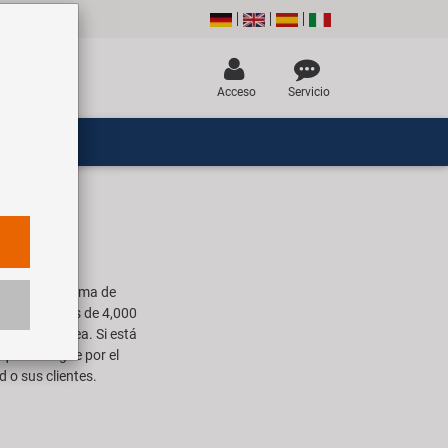
Acceso
Servicio
 una amplia gama de
. Nuestros más de 4,000
ienda en línea. Si está
quí. Navegue por el
 o sus clientes.