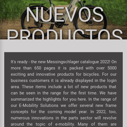
Espejos
Frenos
PartFinder
NUEVOS
Personalización
KUJO
Guardabarros y Protección del
Grips
Productos Cuidado / Reparación
Cuadro
Litemove
PRODUCTOS
Horquillas
Soportes Montaje / Equipamiento
Iluminación
M-Wave
de Taller
Manillares y Potencias
Portaequipajes
Moon
equipamiento-tienda
It's ready - the new Messingschlager catalogue 2022! On
Neumáticos de Bicicleta
more than 650 pages it is packed with over 5000
Remolques
Novatec
exciting and innovative products for bicycles. For our
Pedales
business customers it is already displayed in the login
Rodillos de Entrenamiento
Samox
area. These items include a lot of new products that
Ruedas
can be seen in the range for the first time. We have
Ropa y Cascos
summarized the highlights for you here. In the range of
Smart
our E-Mobility Solutions we offer several new frame
Sillines
concepts for the coming model year. In 2022, too,
Timbres
SRAM/RockShox
numerous innovations in the parts sector will revolve
Tijas de Sillín
around the topic of e-mobility. Many of them are