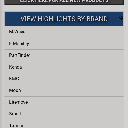
CLICK HERE FOR
ALL NEW PRODUCTS
VIEW HIGHLIGHTS BY BRAND
M-Wave
E-Mobility
PartFinder
Kenda
KMC
Moon
Litemove
Smart
Tannus