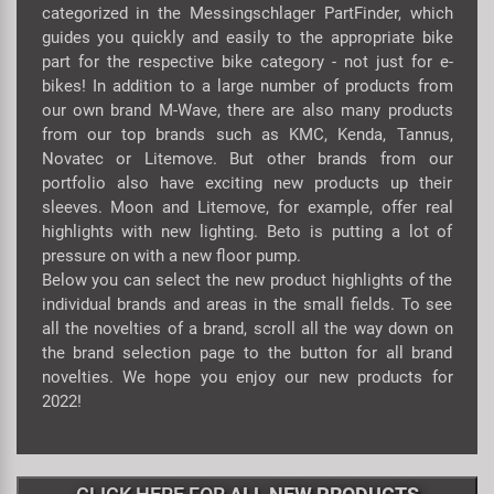
Transporte y Aparcamiento
categorized in the Messingschlager PartFinder, which
Super B
guides you quickly and easily to the appropriate bike
part for the respective bike category - not just for e-
Trail-Gator
bikes! In addition to a large number of products from
our own brand M-Wave, there are also many products
from our top brands such as KMC, Kenda, Tannus,
Velo
Novatec or Litemove. But other brands from our
portfolio also have exciting new products up their
Todas las marcas
sleeves. Moon and Litemove, for example, offer real
highlights with new lighting. Beto is putting a lot of
pressure on with a new floor pump.
Below you can select the new product highlights of the
individual brands and areas in the small fields. To see
all the novelties of a brand, scroll all the way down on
the brand selection page to the button for all brand
novelties. We hope you enjoy our new products for
2022!