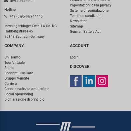
Politica sulla riservatezza
Invia una e-mail
Impostazioni della privacy
Hotline
Sistema di segnalazione
Termini e condizioni
+49 (0)9544/944445
Newsletter
Messingschlager GmbH & Co. KG
Sitemap
Haßbergstraße 45
German Battery Act
96148 Baunach-Germany
COMPANY
ACCOUNT
Chi siamo
Login
Tour Virtuale
DISCOVER
Storia
Concept Bike-Cafe
Gruppo Vendite
Carriera
Consapevolezza ambientale
Social Sponsoring
Dichiarazione di principio