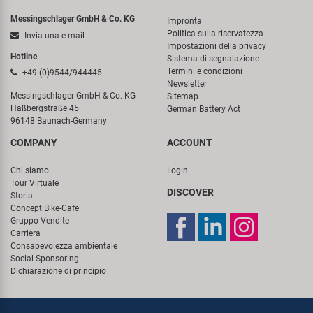
Messingschlager GmbH & Co. KG
Impronta
Politica sulla riservatezza
Invia una e-mail
Impostazioni della privacy
Hotline
Sistema di segnalazione
Termini e condizioni
+49 (0)9544/944445
Newsletter
Messingschlager GmbH & Co. KG
Sitemap
Haßbergstraße 45
German Battery Act
96148 Baunach-Germany
COMPANY
ACCOUNT
Chi siamo
Login
Tour Virtuale
DISCOVER
Storia
Concept Bike-Cafe
Gruppo Vendite
Carriera
Consapevolezza ambientale
Social Sponsoring
Dichiarazione di principio