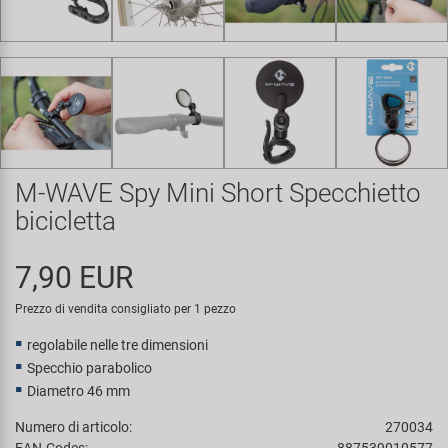
Super B
Trail-Gator
Velo
Tutte le marche
M-WAVE Spy Mini Short Specchietto
bicicletta
7,90 EUR
Prezzo di vendita consigliato per 1 pezzo
regolabile nelle tre dimensioni
Specchio parabolico
Diametro 46 mm
Numero di articolo:
270034
EAN-Codes:
887539010577