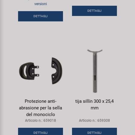
versioni
Super B
DETTAGLI
DETTAGLI
Trail-Gator
Velo
Tutte le marche
Protezione anti-
tija sillín 300 x 25,4
abrasione per la sella
mm
del monociclo
Articolo n.: 659018
Articolo n.: 659308
DETTAGLI
DETTAGLI