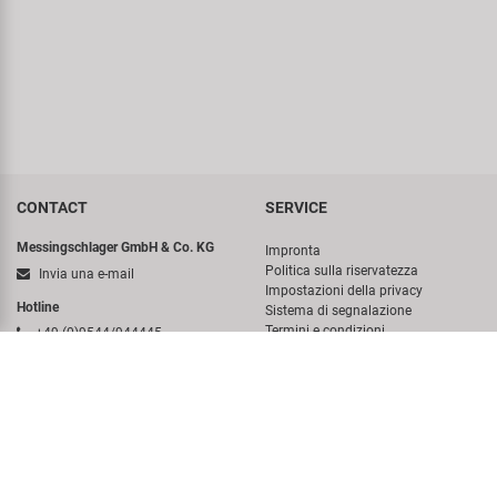
CONTACT
SERVICE
Messingschlager GmbH & Co. KG
Impronta
Politica sulla riservatezza
Invia una e-mail
Impostazioni della privacy
Hotline
Sistema di segnalazione
Termini e condizioni
+49 (0)9544/944445
Newsletter
Messingschlager GmbH & Co. KG
Sitemap
Haßbergstraße 45
German Battery Act
96148 Baunach-Germany
COMPANY
ACCOUNT
Chi siamo
Login