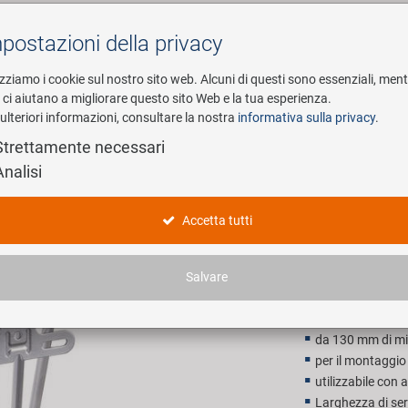
postazioni della privacy
Cerca
izziamo i cookie sul nostro sito web. Alcuni di questi sono essenziali, men
i ci aiutano a migliorare questo sito Web e la tua esperienza.
ulteriori informazioni, consultare la nostra
informativa sulla privacy
.
esa
E-Mobility
Service
Strettamente necessari
Analisi
o
M-WAVE Ra
Accetta tutti
9,90 EU
Salvare
Prezzo di vendita con
da 130 mm di mi
per il montaggio 
utilizzabile con a
Larghezza di s