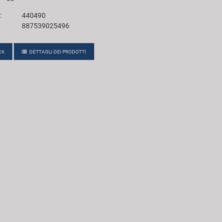
:
440490
887539025496
CK
DETTAGLI DEI PRODOTTI