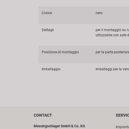
Colore
nero
Dettagli
per il montaggio su r
utilizzabile con aste de
Posizione di montaggio
per la parte posterior
Imballaggio
Imballaggi per la vend
CONTACT
SERVI
Messingschlager GmbH & Co. KG
Impront