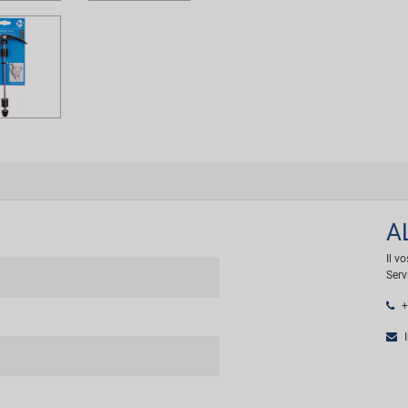
A
Il v
Serv
+
I