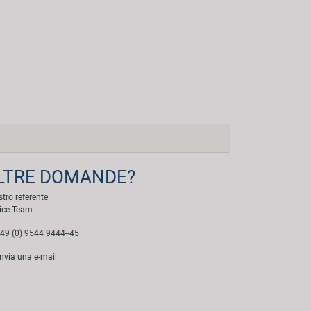
LTRE DOMANDE?
ostro referente
ice Team
49 (0) 9544 9444--45
nvia una e-mail