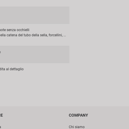
uote senza occhielli
lla catena del tubo della sella, forcellini, ...
e
ita al dettaglio
CE
COMPANY
a
Chi siamo