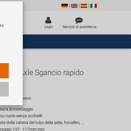
tre
Login
Servizio di assistenza
cky Axle Sgancio rapido
R
sigliato per 1 pezzo
sura di montaggio
su ruote senza occhielli
ste della catena del tubo della sella, forcellini, ...
erraggio 137 - 177mm mm