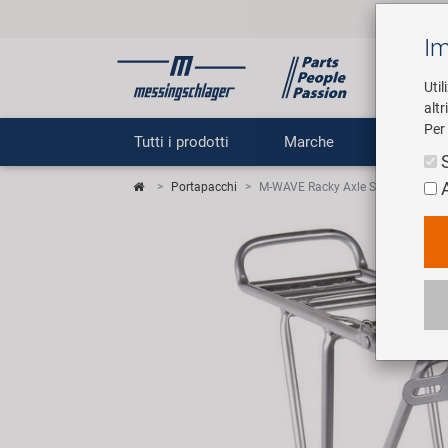
Im
Util
altr
Per 
Tutti i prodotti
Marche
Impr
Portapacchi
M-WAVE Racky Axle Sgancio rapid