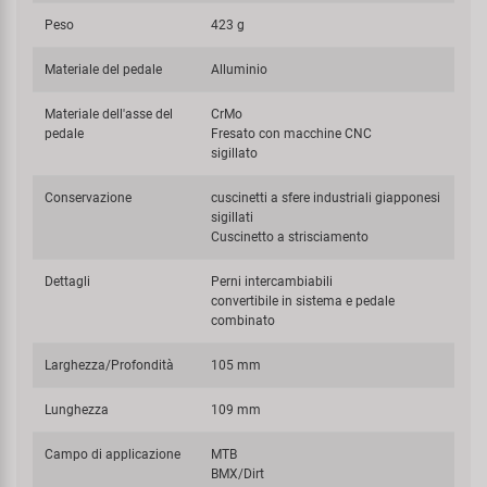
Peso
423 g
Materiale del pedale
Alluminio
Materiale dell'asse del
CrMo
pedale
Fresato con macchine CNC
sigillato
Conservazione
cuscinetti a sfere industriali giapponesi
sigillati
Cuscinetto a strisciamento
Dettagli
Perni intercambiabili
convertibile in sistema e pedale
combinato
Larghezza/Profondità
105 mm
Lunghezza
109 mm
Campo di applicazione
MTB
BMX/Dirt