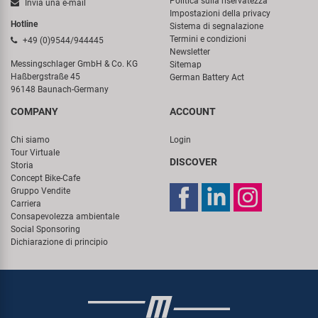
Politica sulla riservatezza
Invia una e-mail
Impostazioni della privacy
Hotline
Sistema di segnalazione
Termini e condizioni
+49 (0)9544/944445
Newsletter
Messingschlager GmbH & Co. KG
Sitemap
Haßbergstraße 45
German Battery Act
96148 Baunach-Germany
COMPANY
ACCOUNT
Chi siamo
Login
Tour Virtuale
DISCOVER
Storia
Concept Bike-Cafe
Gruppo Vendite
Carriera
Consapevolezza ambientale
Social Sponsoring
Dichiarazione di principio