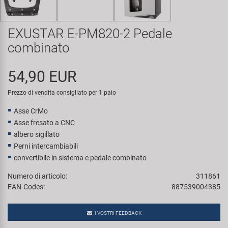
Super B
EXUSTAR E-PM820-2 Pedale
Trail-Gator
combinato
Velo
54,90 EUR
Tutte le marche
Prezzo di vendita consigliato per 1 paio
Asse CrMo
Asse fresato a CNC
albero sigillato
Perni intercambiabili
convertibile in sistema e pedale combinato
Numero di articolo:
311861
EAN-Codes:
887539004385
I VOSTRI FEEDBACK