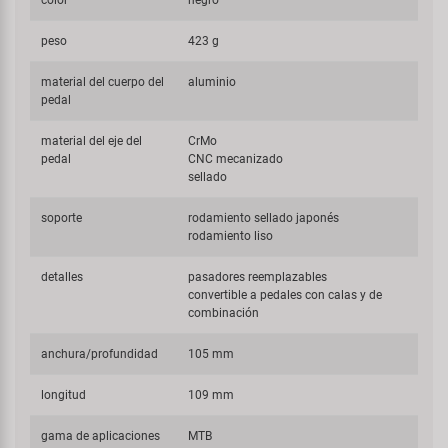
color
negro
peso
423 g
material del cuerpo del
aluminio
pedal
material del eje del
CrMo
pedal
CNC mecanizado
sellado
soporte
rodamiento sellado japonés
rodamiento liso
detalles
pasadores reemplazables
convertible a pedales con calas y de
combinación
anchura/profundidad
105 mm
longitud
109 mm
gama de aplicaciones
MTB