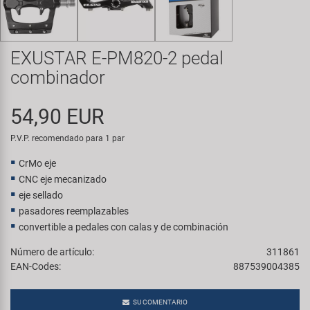
Transporte y Aparcamiento
Super B
Trail-Gator
EXUSTAR E-PM820-2 pedal
combinador
Velo
54,90 EUR
Todas las marcas
P.V.P. recomendado para 1 par
CrMo eje
CNC eje mecanizado
eje sellado
pasadores reemplazables
convertible a pedales con calas y de combinación
Número de artículo:
311861
EAN-Codes:
887539004385
SU COMENTARIO