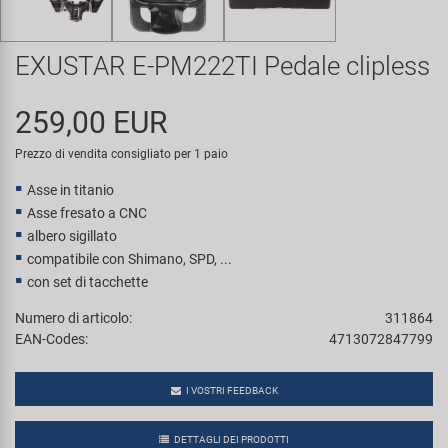
Super B
EXUSTAR E-PM222TI Pedale clipless
Trail-Gator
259,00 EUR
Velo
Prezzo di vendita consigliato per 1 paio
Tutte le marche
Asse in titanio
Asse fresato a CNC
albero sigillato
compatibile con Shimano, SPD, ...
con set di tacchette
Numero di articolo:
311864
EAN-Codes:
4713072847799
I VOSTRI FEEDBACK
DETTAGLI DEI PRODOTTI