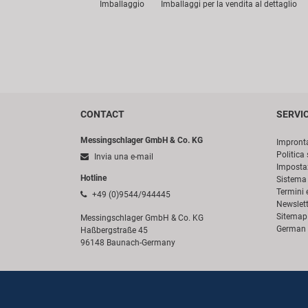
Imballaggio
Imballaggi per la vendita al dettaglio
CONTACT
SERVI
Messingschlager GmbH & Co. KG
Impront
Politica 
Invia una e-mail
Impostaz
Hotline
Sistema 
Termini 
+49 (0)9544/944445
Newslett
Sitemap
Messingschlager GmbH & Co. KG
German 
Haßbergstraße 45
96148 Baunach-Germany