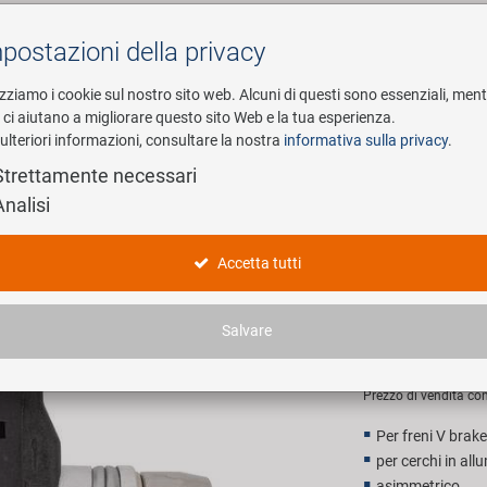
postazioni della privacy
Cerca
izziamo i cookie sul nostro sito web. Alcuni di questi sono essenziali, men
i ci aiutano a migliorare questo sito Web e la tua esperienza.
ulteriori informazioni, consultare la nostra
informativa sulla privacy
.
esa
E-Mobility
Service
Strettamente necessari
Analisi
 freno
M-WAVE BP
Accetta tutti
freno
Salvare
2,90 EU
Prezzo di vendita con
Per freni V brake
per cerchi in all
asimmetrico