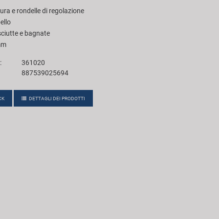
tura e rondelle di regolazione
ello
sciutte e bagnate
mm
:
361020
887539025694
CK
DETTAGLI DEI PRODOTTI