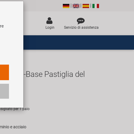
tre
Login
Servizio di assistenza
R-VC-Base Pastiglia del
R
sigliato per 1 paio
uminio e acciaio