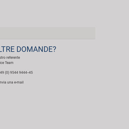
LTRE DOMANDE?
ostro referente
ice Team
49 (0) 9544 9444--45
nvia una e-mail