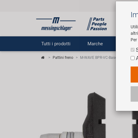
Im
Util
altr
Per 
Tutti i prodotti
Marche
Impr
Pattini freno
M-WAVE BPR-VC-Base Pastiglia del