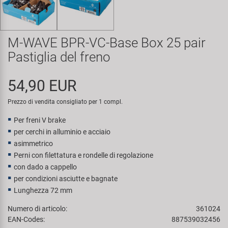
Super B
Trail-Gator
M-WAVE BPR-VC-Base Box 25 pair
Pastiglia del freno
Velo
54,90 EUR
Tutte le marche
Prezzo di vendita consigliato per 1 compl.
Per freni V brake
per cerchi in alluminio e acciaio
asimmetrico
Perni con filettatura e rondelle di regolazione
con dado a cappello
per condizioni asciutte e bagnate
Lunghezza 72 mm
Numero di articolo:
361024
EAN-Codes:
887539032456