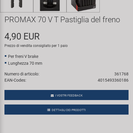
Super B
PROMAX 70 V T Pastiglia del freno
Trail-Gator
4,90 EUR
Velo
Prezzo di vendita consigliato per 1 paio
Tutte le marche
Per freni V brake
Lunghezza 70 mm
Numero di articolo:
361768
EAN-Codes:
4015493360186
I VOSTRI FEEDBACK
DETTAGLI DEI PRODOTTI