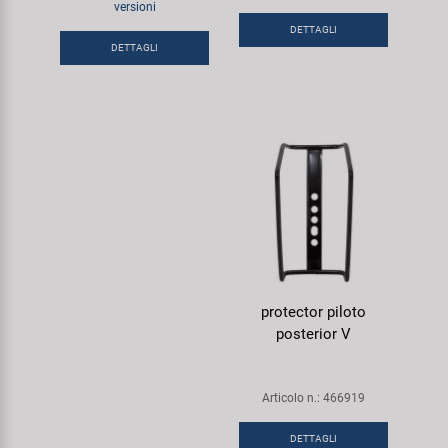
versioni
Super B
DETTAGLI
DETTAGLI
Trail-Gator
Velo
Tutte le marche
protector piloto
posterior V
Articolo n.: 466919
DETTAGLI