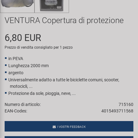
Super B
VENTURA Copertura di protezione
Trail-Gator
6,80 EUR
Velo
Prezzo di vendita consigliato per 1 pezzo
Tutte le marche
in PEVA
Lunghezza 2000 mm
argento
Universalmente adatto a tutte le biciclette comuni, scooter,
motocicli, ...
Protezione da sole, pioggia, neve, ...
Numero di articolo:
715160
EAN-Codes:
4015493711568
I VOSTRI FEEDBACK