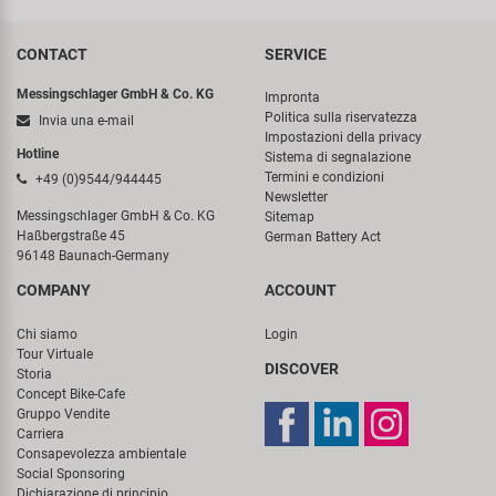
CONTACT
SERVICE
Messingschlager GmbH & Co. KG
Impronta
Politica sulla riservatezza
Invia una e-mail
Impostazioni della privacy
Hotline
Sistema di segnalazione
Termini e condizioni
+49 (0)9544/944445
Newsletter
Messingschlager GmbH & Co. KG
Sitemap
Haßbergstraße 45
German Battery Act
96148 Baunach-Germany
COMPANY
ACCOUNT
Chi siamo
Login
Tour Virtuale
DISCOVER
Storia
Concept Bike-Cafe
Gruppo Vendite
Carriera
Consapevolezza ambientale
Social Sponsoring
Dichiarazione di principio