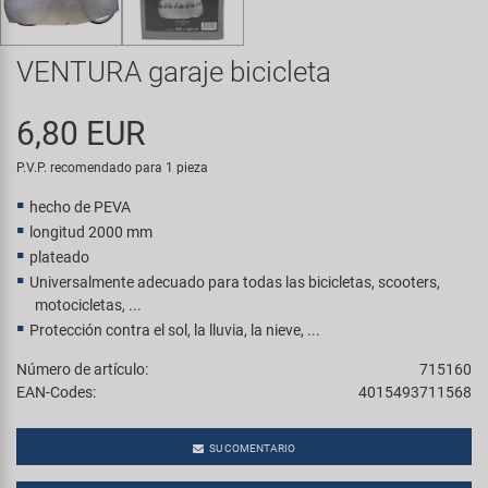
Transporte y Aparcamiento
Super B
VENTURA garaje bicicleta
Trail-Gator
6,80 EUR
Velo
P.V.P. recomendado para 1 pieza
Todas las marcas
hecho de PEVA
longitud 2000 mm
plateado
Universalmente adecuado para todas las bicicletas, scooters,
motocicletas, ...
Protección contra el sol, la lluvia, la nieve, ...
Número de artículo:
715160
EAN-Codes:
4015493711568
SU COMENTARIO