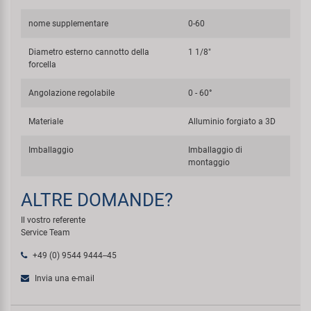
nome supplementare
0-60
Diametro esterno cannotto della
1 1/8"
forcella
Angolazione regolabile
0 - 60°
Materiale
Alluminio forgiato a 3D
Imballaggio
Imballaggio di
montaggio
ALTRE DOMANDE?
Il vostro referente
Service Team
+49 (0) 9544 9444--45
Invia una e-mail