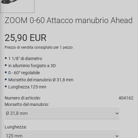
Super B
ZOOM 0-60 Attacco manubrio Ahead
Trail-Gator
25,90 EUR
Velo
Prezzo di vendita consigliato per 1 pezzo
Tutte le marche
1 1/8" di diametro
in alluminio forgiato a 3D
0 - 60° regolabile
Morsetto del manubrio Ø 31,8 mm
Lunghezza 125 mm
Numero di articolo:
404162
Morsetto del manubrio:
Lunghezza: