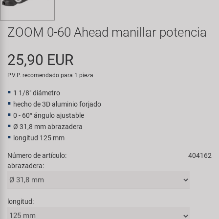
Transporte y Aparcamiento
Super B
ZOOM 0-60 Ahead manillar potencia
Trail-Gator
25,90 EUR
Velo
P.V.P. recomendado para 1 pieza
Todas las marcas
1 1/8" diámetro
hecho de 3D aluminio forjado
0 - 60° ángulo ajustable
Ø 31,8 mm abrazadera
longitud 125 mm
Número de artículo:
404162
abrazadera:
longitud: