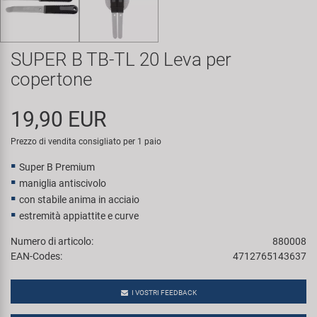
Super B
Trail-Gator
SUPER B TB-TL 20 Leva per
copertone
Velo
19,90 EUR
Tutte le marche
Prezzo di vendita consigliato per 1 paio
Super B Premium
maniglia antiscivolo
con stabile anima in acciaio
estremità appiattite e curve
Numero di articolo:
880008
EAN-Codes:
4712765143637
I VOSTRI FEEDBACK