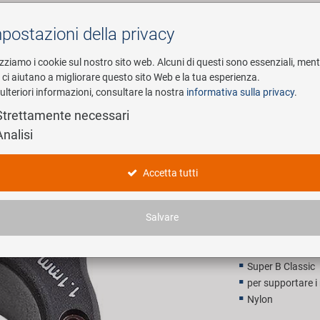
postazioni della privacy
Cerca
izziamo i cookie sul nostro sito web. Alcuni di questi sono essenziali, men
i ci aiutano a migliorare questo sito Web e la tua esperienza.
ulteriori informazioni, consultare la nostra
informativa sulla privacy
.
esa
E-Mobility
Service
Strettamente necessari
Analisi
hiave per raggi
SUPER B T
Accetta tutti
7,90 EU
Salvare
Prezzo di vendita con
Super B Classic
per supportare i
Nylon