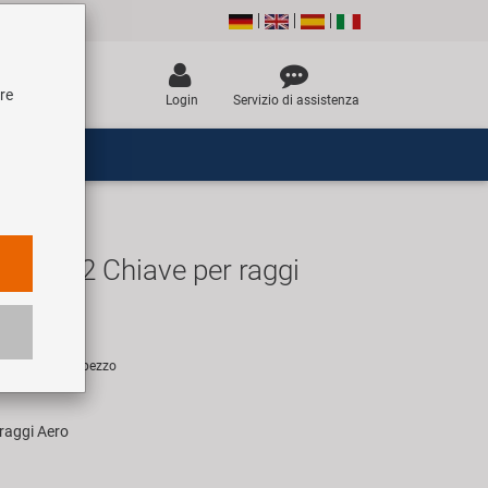
tre
Login
Servizio di assistenza
B-5502 Chiave per raggi
R
sigliato per 1 pezzo
 raggi Aero