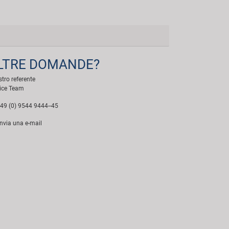
LTRE DOMANDE?
ostro referente
ice Team
49 (0) 9544 9444--45
nvia una e-mail