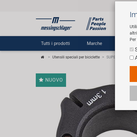
Im
Util
altr
Per 
Tutti i prodotti
Marche
Impr
Utensili speciali per biciclette
SUPER B TB-5502 C
NUOVO