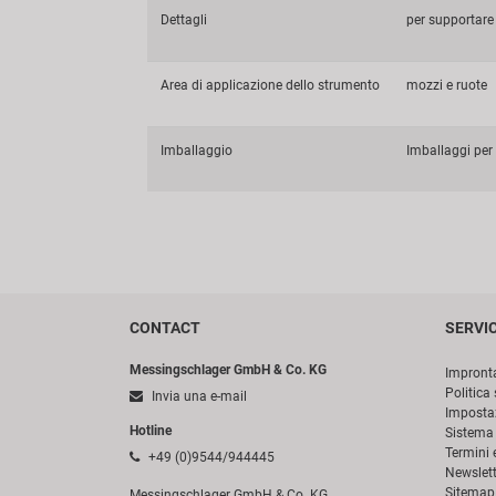
Dettagli
per supportare 
Area di applicazione dello strumento
mozzi e ruote
Imballaggio
Imballaggi per 
CONTACT
SERVI
Messingschlager GmbH & Co. KG
Impront
Politica 
Invia una e-mail
Impostaz
Hotline
Sistema 
Termini 
+49 (0)9544/944445
Newslett
Sitemap
Messingschlager GmbH & Co. KG