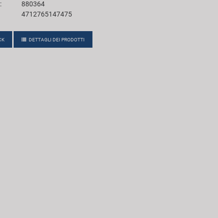
:
880364
4712765147475
CK
DETTAGLI DEI PRODOTTI