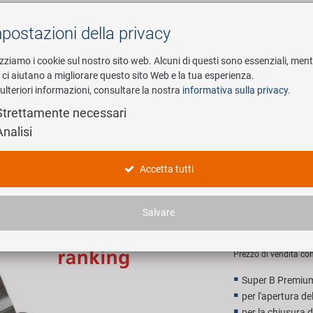
postazioni della privacy
Cerca
izziamo i cookie sul nostro sito web. Alcuni di questi sono essenziali, men
i ci aiutano a migliorare questo sito Web e la tua esperienza.
ulteriori informazioni, consultare la nostra
informativa sulla privacy
.
esa
E-Mobility
Service
Strettamente necessari
Analisi
inze per falsa maglia della catene
SUPER B T
Accetta tutti
maglia de
Salvare
13,90 E
Prezzo di vendita con
Super B Premiu
per l'apertura de
per la chiusura d