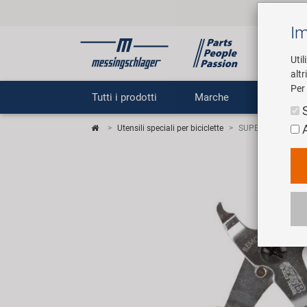
Im
Util
altr
Per 
Tutti i prodotti
Marche
Impr
Utensili speciali per biciclette
SUPER B TB-3323 P