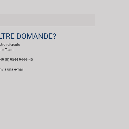
LTRE DOMANDE?
ostro referente
ice Team
49 (0) 9544 9444--45
nvia una e-mail