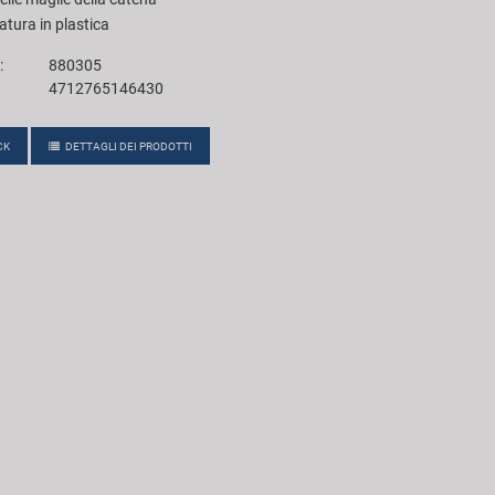
ura in plastica
:
880305
4712765146430
CK
DETTAGLI DEI PRODOTTI