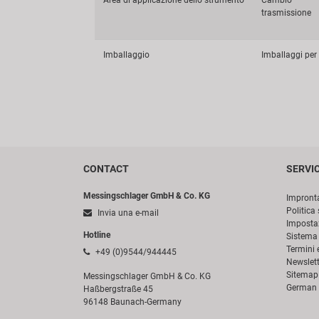
Area di applicazione dello strumento
Cambio
trasmissione
Imballaggio
Imballaggi per 
CONTACT
SERVI
Messingschlager GmbH & Co. KG
Impront
Politica 
Invia una e-mail
Impostaz
Hotline
Sistema 
Termini 
+49 (0)9544/944445
Newslett
Sitemap
Messingschlager GmbH & Co. KG
German 
Haßbergstraße 45
96148 Baunach-Germany