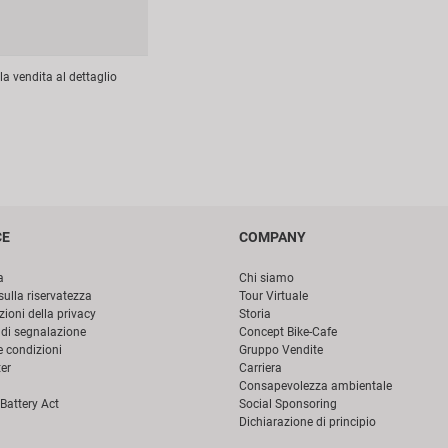
la vendita al dettaglio
CE
COMPANY
a
Chi siamo
sulla riservatezza
Tour Virtuale
ioni della privacy
Storia
di segnalazione
Concept Bike-Cafe
e condizioni
Gruppo Vendite
er
Carriera
Consapevolezza ambientale
Battery Act
Social Sponsoring
Dichiarazione di principio