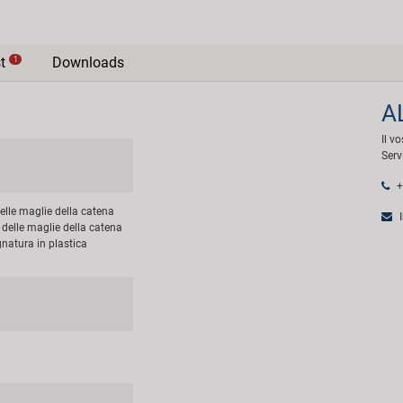
st
Downloads
1
A
Il v
Serv
+
delle maglie della catena
I
 delle maglie della catena
atura in plastica