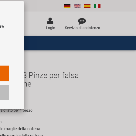
tre
Login
Servizio di assistenza
B-3323 Pinze per falsa
lla catene
UR
sigliato per 1 pezzo
m
lle maglie della catena
elle maglie della catena