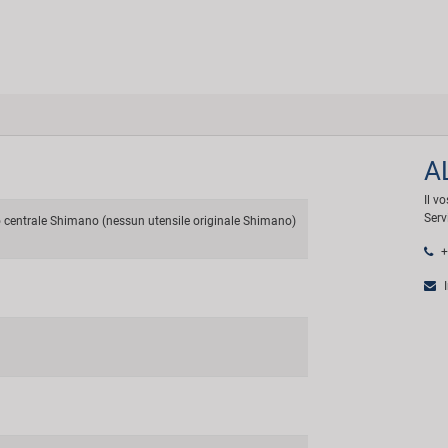
A
Il v
Serv
centrale Shimano (nessun utensile originale Shimano)
+
I