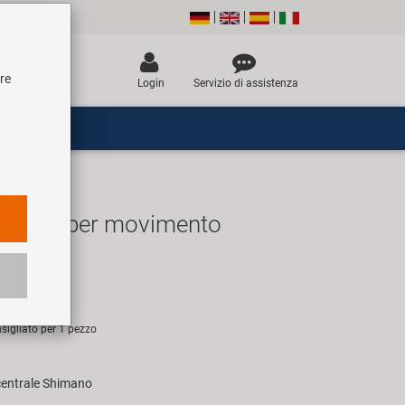
tre
Login
Servizio di assistenza
hiave per movimento
R
sigliato per 1 pezzo
entrale Shimano