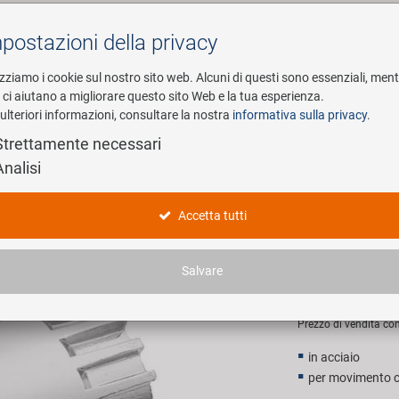
postazioni della privacy
Cerca
izziamo i cookie sul nostro sito web. Alcuni di questi sono essenziali, men
i ci aiutano a migliorare questo sito Web e la tua esperienza.
ulteriori informazioni, consultare la nostra
informativa sulla privacy
.
esa
E-Mobility
Service
Strettamente necessari
Analisi
r movimento centrale
M-WAVE C
Accetta tutti
centrale
Salvare
6,90 EU
Prezzo di vendita con
in acciaio
per movimento c