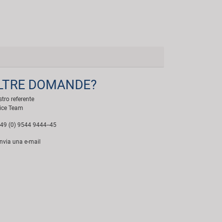
LTRE DOMANDE?
ostro referente
ice Team
49 (0) 9544 9444--45
nvia una e-mail