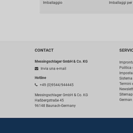
Imballaggio
Imballaggi per 
CONTACT
SERVI
Messingschlager GmbH & Co. KG
Impront
Politica 
Invia una e-mail
Impostaz
Hotline
Sistema 
Termini 
+49 (0)9544/944445
Newslett
Sitemap
Messingschlager GmbH & Co. KG
German 
Haßbergstraße 45
96148 Baunach-Germany