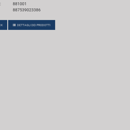
:
881001
887539023386
CK
DETTAGLI DEI PRODOTTI