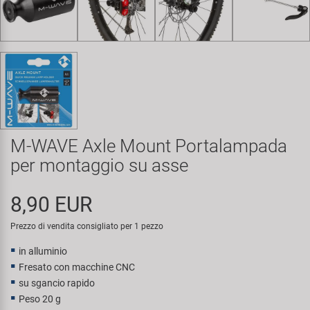
Super B
Trail-Gator
Velo
Tutte le marche
M-WAVE Axle Mount Portalampada
per montaggio su asse
8,90 EUR
Prezzo di vendita consigliato per 1 pezzo
in alluminio
Fresato con macchine CNC
su sgancio rapido
Peso 20 g