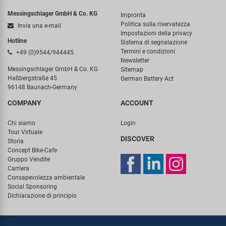
Messingschlager GmbH & Co. KG
Impronta
Politica sulla riservatezza
Invia una e-mail
Impostazioni della privacy
Hotline
Sistema di segnalazione
Termini e condizioni
+49 (0)9544/944445
Newsletter
Messingschlager GmbH & Co. KG
Sitemap
Haßbergstraße 45
German Battery Act
96148 Baunach-Germany
COMPANY
ACCOUNT
Chi siamo
Login
Tour Virtuale
DISCOVER
Storia
Concept Bike-Cafe
Gruppo Vendite
Carriera
Consapevolezza ambientale
Social Sponsoring
Dichiarazione di principio